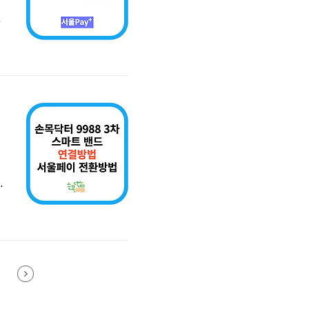
만
9
에
니