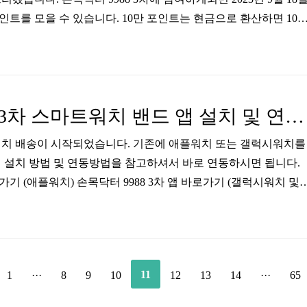
포인트를 모을 수 있습니다. 10만 포인트는 현금으로 환산하면 10
되면 , 스마트워치, 앱서비스 및 헬스케어 매니저 상담서비스를 계
10만 포인트를 획득할 수 있습니다. 서울페이+ 홈페이지 바로가기
마트워치 연결방법 바로가기 참여 포인트 서울페이앱 전환 손목닥터 
에 받았던 포인트 사용하는 방법은 서울페이앱을 가입 후 서울페이앱
손목닥터 9988 3차 스마트워치 밴드 앱 설치 및 연동 방법
합니다. 서울페이앱 가입방법 ..
트워치 배송이 시작되었습니다. 기존에 애플워치 또는 갤럭시워치를
 설치 방법 및 연동방법을 참고하셔서 바로 연동하시면 됩니다.
로가기 (애플워치) 손목닥터 9988 3차 앱 바로가기 (갤럭시워치 및
8 2.0 3차 앱 다운로드 손목닥터 9988 앱을 설치해 보겠습니다. 아
p store, 갤럭시를 포함한 안드로이드폰을 사용하는 분들은 구글
. ‘손목닥터’로 검색한 후 ‘손목닥터 9988 2.0’을 다운로드합
 주의해서 받아야 합니다. 아이폰 '손목닥터 9988 2.0' 앱 다운로드
11
1
···
8
9
10
12
13
14
···
65
0' ..