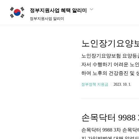
정부지원사업 혜택 알리미
정부지원사업 알리미
노인장기요양보
노인장기요양보험 요양등급
자서 수행하기 어려운 노인
하여 노후의 건강증진 및 
질을 향상하도록 함을 목
정부정책 지원금
2023. 10. 1.
양등급을 신청하려면 먼저 
의 어르신들을 대상으로 하지
인성 질환에는 치매, 파킨
확인하기 요양등급 장점 건
스를 받을 수 ..
손목닥터 9988 3차 손목
지 가입방법에 대해 알려드리