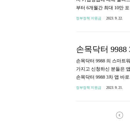
부터 6개월간 최대 10만 
원입니다. 연속 참여하게 
정부정책 지원금
2023. 9. 22.
속 이용할 수 있고, 최대 
손목닥터 9988 3차 스
988 2차, 3차 참여 시
포인트를 전환해서 사용가능
손목닥터 9988 의 스마
가지고 신청하신 분들은 앱
손목닥터 9988 3차 앱 바
스마트 밴드) 손목닥터 998
정부정책 지원금
2023. 9. 21.
이폰을 사용하는 분들은 Ap
스토어에서 설치가 가능합니다
다. 구버전이 아닌 2.0으로
안드로이드 '손목닥터 9988 2.