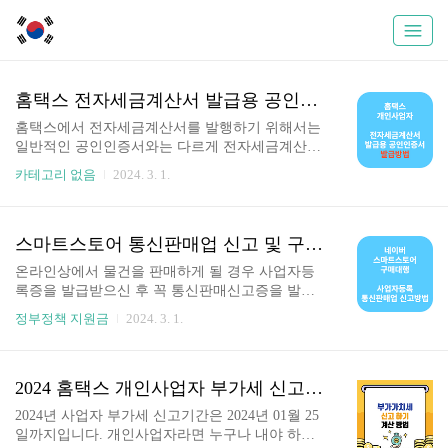
홈택스 전자세금계산서 발급용 공인인증서 (공동인증서) 발급 방법
홈택스에서 전자세금계산서를 발행하기 위해서는
일반적인 공인인증서와는 다르게 전자세금계산서
발급용 인증서 또는 범용인증서가 필요합니다. 개
카테고리 없음
2024. 3. 1.
인사업자를 시작하는 분들중에 1년에 10만원하는
범용공인인증서를 사용하는 분들이 많을텐데, 그
비용이 너무 아깝지 않으신가요? 만약, 단돈 4,400
원으로 전자세금계산서 발급용 인증서를 발급받을
스마트스토어 통신판매업 신고 및 구매안전서비스 이용확인증 발급 방법
수 있다는 사실을 아시면 깜짝 놀라실텐데요, 검색
온라인상에서 물건을 판매하게 될 경우 사업자등
에 조금만 노력을 하신다면 전자세금계산서 발급
록증을 발급받으신 후 꼭 통신판매신고증을 발급
용 인증서를 발급받으실 수 있습니다. 전자세금계
받아야 합니다. 통신판매증 신고하는 방법에 대해
산서 발급용 공인인증서 발급 바로가기 전제세금
정부정책 지원금
2024. 3. 1.
알아보시겠습니다. 홈택스 개인사업자등록증 발급
계산서 발급용 인증서 발급비용 4,400원 개인사업
하기 스마트스토어 구매안전서비스 이용확인증 발
자를 만들고 나면 가장 걱정되는게 계좌개설과 인
급하기 통신판매업 신고 온라인 상에서 물건을 판
증서입니다. 요즘은 계좌개설하는데 너무 어렵고,
매하는 경우, 통신판매업 신고는 꼭 필요한 과정입
2024 홈택스 개인사업자 부가세 신고 방법
한도가 걸려서 돈을 이체하는것도 쉽지 않습니다.
니다. 1. 통신판매업 신고란 무엇인가요? 통신판매
그 ..
2024년 사업자 부가세 신고기간은 2024년 01월 25
업 신고는 온라인으로 상품을 판매하는 사업자가
일까지입니다. 개인사업자라면 누구나 내야 하는
법적으로 인정받기 위해 필요한 허가절차입니다.