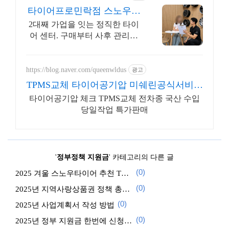
타이어프로민락점 스노우타
이어 모든 브랜드 최대 35%
2대째 가업을 잇는 정직한 타이
할인
어 센터. 구매부터 사후 관리까
지 책임지는 전문점!
https://blog.naver.com/queenwldus
광고
TPMS교체 타이어공기압 미쉐린공식서비스
센터
타이어공기압 체크 TPMS교체 전차종 국산 수입
당일작업 특가판매
'
정부정책 지원금
' 카테고리의 다른 글
(0)
2025 겨울 스노우타이어 추천 TOP 5: 브랜드별 성능·가격·제동력 비교 가이드
(0)
2025년 지역사랑상품권 정책 총정리: 발행 일정, 혜택, 사용법
(0)
2025년 사업계획서 작성 방법
(0)
2025년 정부 지원금 한번에 신청하기